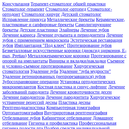
Консультация
Терапевт-стоматолог общей практики
Cтоматолог-терапевт
Стоматолог-ортопед
Стоматолог-
ортодонт
Стоматолог-хирург
Детский стоматолог
Исправление прикуса
Металлические брекеты
Керамические,
пластиковые и сапфировые брекеты
Самолигирующие
брекеты
Детские пластинки
Элайнеры
Лечение зубов
Лечение кариеса
Лечение пульпита и периодонтита
Лечение
зубов с применением микроскопа
Эстетическая реставрация
зубов
Имплантация "Под ключ"
Протезирование зубов
Безметалловые искусственные коронки (диоксид циркония, E-
max, Prettau)
Металлокерамические коронки
Протезирование с
опорой на имплантаты
Виниры и вкладки/накладки
Съемное
и условно-съемное протезирование
Хирургическая
стоматология
Удаление зуба
Удаление “зуба мудрости”
Удаление ретенированных (непрорезавшихся) зубов
Зубосохраняющие операции
Установка ортодонтических
микроимплантов
Костная пластика и синус-лифтинг
Лечение
заболеваний пародонта
Лечение кровоточивости десен
Лечение пародонтоза
Лечение пародонтита
Хирургическое
устранение рецессий десны
Пластика десны
Рентгенодиагностика
Компьютерная томография
Ортопантомография
Внутриротовая рентгенография
Отбеливание зубов
Кабинетное отбеливание
Домашнее
отбеливание
Гигиена и профилактика
Профессиональная
гигиена полости рта
Подбор средств индивидуальной