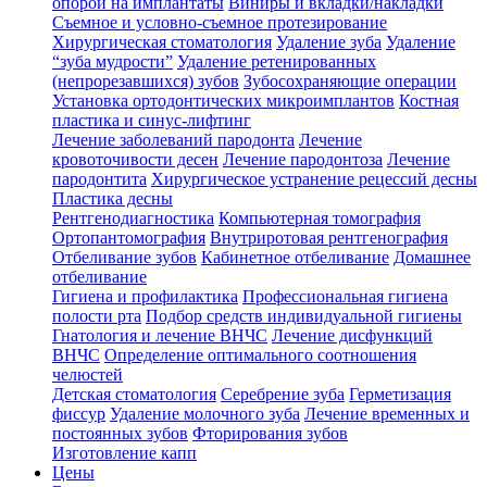
опорой на имплантаты
Виниры и вкладки/накладки
Съемное и условно-съемное протезирование
Хирургическая стоматология
Удаление зуба
Удаление
“зуба мудрости”
Удаление ретенированных
(непрорезавшихся) зубов
Зубосохраняющие операции
Установка ортодонтических микроимплантов
Костная
пластика и синус-лифтинг
Лечение заболеваний пародонта
Лечение
кровоточивости десен
Лечение пародонтоза
Лечение
пародонтита
Хирургическое устранение рецессий десны
Пластика десны
Рентгенодиагностика
Компьютерная томография
Ортопантомография
Внутриротовая рентгенография
Отбеливание зубов
Кабинетное отбеливание
Домашнее
отбеливание
Гигиена и профилактика
Профессиональная гигиена
полости рта
Подбор средств индивидуальной гигиены
Гнатология и лечение ВНЧС
Лечение дисфункций
ВНЧС
Определение оптимального соотношения
челюстей
Детская стоматология
Серебрение зуба
Герметизация
фиссур
Удаление молочного зуба
Лечение временных и
постоянных зубов
Фторирования зубов
Изготовление капп
Цены