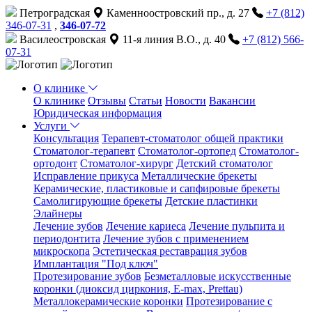
Петроградская
Каменноостровский пр., д. 27
+7 (812)
346-07-31
,
346-07-72
Василеостровская
11-я линия В.О., д. 40
+7 (812) 566-
07-31
О клинике
О клинике
Отзывы
Статьи
Новости
Вакансии
Юридическая информация
Услуги
Консультация
Терапевт-стоматолог общей практики
Cтоматолог-терапевт
Стоматолог-ортопед
Стоматолог-
ортодонт
Стоматолог-хирург
Детский стоматолог
Исправление прикуса
Металлические брекеты
Керамические, пластиковые и сапфировые брекеты
Самолигирующие брекеты
Детские пластинки
Элайнеры
Лечение зубов
Лечение кариеса
Лечение пульпита и
периодонтита
Лечение зубов с применением
микроскопа
Эстетическая реставрация зубов
Имплантация "Под ключ"
Протезирование зубов
Безметалловые искусственные
коронки (диоксид циркония, E-max, Prettau)
Металлокерамические коронки
Протезирование с