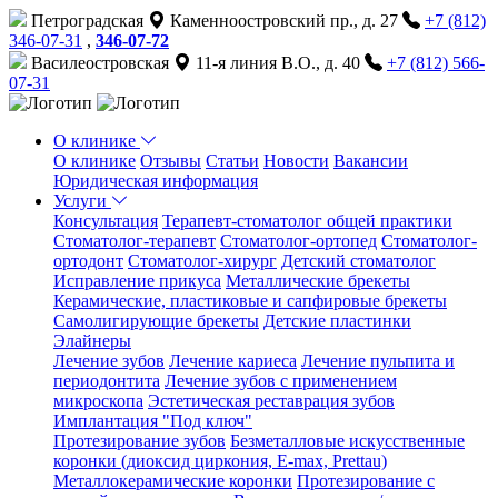
Петроградская
Каменноостровский пр., д. 27
+7 (812)
346-07-31
,
346-07-72
Василеостровская
11-я линия В.О., д. 40
+7 (812) 566-
07-31
О клинике
О клинике
Отзывы
Статьи
Новости
Вакансии
Юридическая информация
Услуги
Консультация
Терапевт-стоматолог общей практики
Cтоматолог-терапевт
Стоматолог-ортопед
Стоматолог-
ортодонт
Стоматолог-хирург
Детский стоматолог
Исправление прикуса
Металлические брекеты
Керамические, пластиковые и сапфировые брекеты
Самолигирующие брекеты
Детские пластинки
Элайнеры
Лечение зубов
Лечение кариеса
Лечение пульпита и
периодонтита
Лечение зубов с применением
микроскопа
Эстетическая реставрация зубов
Имплантация "Под ключ"
Протезирование зубов
Безметалловые искусственные
коронки (диоксид циркония, E-max, Prettau)
Металлокерамические коронки
Протезирование с