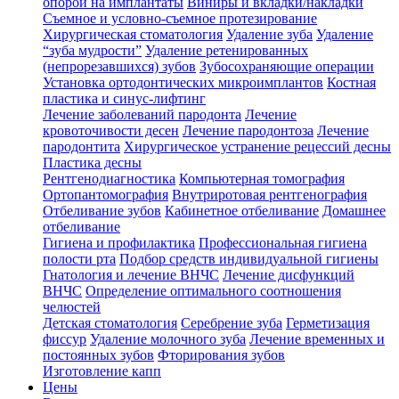
опорой на имплантаты
Виниры и вкладки/накладки
Съемное и условно-съемное протезирование
Хирургическая стоматология
Удаление зуба
Удаление
“зуба мудрости”
Удаление ретенированных
(непрорезавшихся) зубов
Зубосохраняющие операции
Установка ортодонтических микроимплантов
Костная
пластика и синус-лифтинг
Лечение заболеваний пародонта
Лечение
кровоточивости десен
Лечение пародонтоза
Лечение
пародонтита
Хирургическое устранение рецессий десны
Пластика десны
Рентгенодиагностика
Компьютерная томография
Ортопантомография
Внутриротовая рентгенография
Отбеливание зубов
Кабинетное отбеливание
Домашнее
отбеливание
Гигиена и профилактика
Профессиональная гигиена
полости рта
Подбор средств индивидуальной гигиены
Гнатология и лечение ВНЧС
Лечение дисфункций
ВНЧС
Определение оптимального соотношения
челюстей
Детская стоматология
Серебрение зуба
Герметизация
фиссур
Удаление молочного зуба
Лечение временных и
постоянных зубов
Фторирования зубов
Изготовление капп
Цены