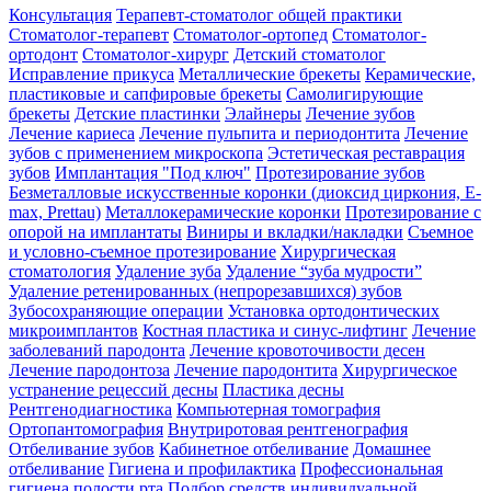
Консультация
Терапевт-стоматолог общей практики
Cтоматолог-терапевт
Стоматолог-ортопед
Стоматолог-
ортодонт
Стоматолог-хирург
Детский стоматолог
Исправление прикуса
Металлические брекеты
Керамические,
пластиковые и сапфировые брекеты
Самолигирующие
брекеты
Детские пластинки
Элайнеры
Лечение зубов
Лечение кариеса
Лечение пульпита и периодонтита
Лечение
зубов с применением микроскопа
Эстетическая реставрация
зубов
Имплантация "Под ключ"
Протезирование зубов
Безметалловые искусственные коронки (диоксид циркония, E-
max, Prettau)
Металлокерамические коронки
Протезирование с
опорой на имплантаты
Виниры и вкладки/накладки
Съемное
и условно-съемное протезирование
Хирургическая
стоматология
Удаление зуба
Удаление “зуба мудрости”
Удаление ретенированных (непрорезавшихся) зубов
Зубосохраняющие операции
Установка ортодонтических
микроимплантов
Костная пластика и синус-лифтинг
Лечение
заболеваний пародонта
Лечение кровоточивости десен
Лечение пародонтоза
Лечение пародонтита
Хирургическое
устранение рецессий десны
Пластика десны
Рентгенодиагностика
Компьютерная томография
Ортопантомография
Внутриротовая рентгенография
Отбеливание зубов
Кабинетное отбеливание
Домашнее
отбеливание
Гигиена и профилактика
Профессиональная
гигиена полости рта
Подбор средств индивидуальной