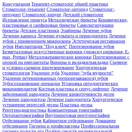
Консультация
Терапевт-стоматолог общей практики
Cтоматолог-терапевт
Стоматолог-ортопед
Стоматолог-
ортодонт
Стоматолог-хирург
Детский стоматолог
Исправление прикуса
Металлические брекеты
Керамические,
пластиковые и сапфировые брекеты
Самолигирующие
брекеты
Детские пластинки
Элайнеры
Лечение зубов
Лечение кариеса
Лечение пульпита и периодонтита
Лечение
зубов с применением микроскопа
Эстетическая реставрация
зубов
Имплантация "Под ключ"
Протезирование зубов
Безметалловые искусственные коронки (диоксид циркония, E-
max, Prettau)
Металлокерамические коронки
Протезирование с
опорой на имплантаты
Виниры и вкладки/накладки
Съемное
и условно-съемное протезирование
Хирургическая
стоматология
Удаление зуба
Удаление “зуба мудрости”
Удаление ретенированных (непрорезавшихся) зубов
Зубосохраняющие операции
Установка ортодонтических
микроимплантов
Костная пластика и синус-лифтинг
Лечение
заболеваний пародонта
Лечение кровоточивости десен
Лечение пародонтоза
Лечение пародонтита
Хирургическое
устранение рецессий десны
Пластика десны
Рентгенодиагностика
Компьютерная томография
Ортопантомография
Внутриротовая рентгенография
Отбеливание зубов
Кабинетное отбеливание
Домашнее
отбеливание
Гигиена и профилактика
Профессиональная
гигиена полости рта
Подбор средств индивидуальной