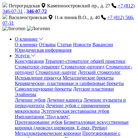
Петроградская
Каменноостровский пр., д. 27
+7 (812)
346-07-31
,
346-07-72
Василеостровская
11-я линия В.О., д. 40
+7 (812) 566-
07-31
О клинике
О клинике
Отзывы
Статьи
Новости
Вакансии
Юридическая информация
Услуги
Консультация
Терапевт-стоматолог общей практики
Cтоматолог-терапевт
Стоматолог-ортопед
Стоматолог-
ортодонт
Стоматолог-хирург
Детский стоматолог
Исправление прикуса
Металлические брекеты
Керамические, пластиковые и сапфировые брекеты
Самолигирующие брекеты
Детские пластинки
Элайнеры
Лечение зубов
Лечение кариеса
Лечение пульпита и
периодонтита
Лечение зубов с применением
микроскопа
Эстетическая реставрация зубов
Имплантация "Под ключ"
Протезирование зубов
Безметалловые искусственные
коронки (диоксид циркония, E-max, Prettau)
Металлокерамические коронки
Протезирование с