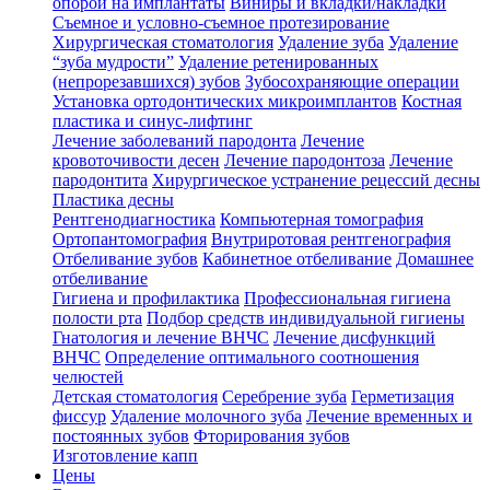
опорой на имплантаты
Виниры и вкладки/накладки
Съемное и условно-съемное протезирование
Хирургическая стоматология
Удаление зуба
Удаление
“зуба мудрости”
Удаление ретенированных
(непрорезавшихся) зубов
Зубосохраняющие операции
Установка ортодонтических микроимплантов
Костная
пластика и синус-лифтинг
Лечение заболеваний пародонта
Лечение
кровоточивости десен
Лечение пародонтоза
Лечение
пародонтита
Хирургическое устранение рецессий десны
Пластика десны
Рентгенодиагностика
Компьютерная томография
Ортопантомография
Внутриротовая рентгенография
Отбеливание зубов
Кабинетное отбеливание
Домашнее
отбеливание
Гигиена и профилактика
Профессиональная гигиена
полости рта
Подбор средств индивидуальной гигиены
Гнатология и лечение ВНЧС
Лечение дисфункций
ВНЧС
Определение оптимального соотношения
челюстей
Детская стоматология
Серебрение зуба
Герметизация
фиссур
Удаление молочного зуба
Лечение временных и
постоянных зубов
Фторирования зубов
Изготовление капп
Цены