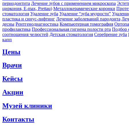
периодонтита
Лечение зубов с применением микроскопа
Эстет
циркония, E-max, Prettau)
Металлокерамические коронки
Проте
стоматология
Удаление зуба
Удаление “зуба мудрости”
Удалени
пластика и синус-лифтинг
Лечение заболеваний пародонта
Леч
десны
Рентгенодиагностика
Компьютерная томография
Ортопа
профилактика
Профессиональная гигиена полости рта
Подбор 
соотношения челюстей
Детская стоматология
Серебрение зуба
капп
Цены
Врачи
Кейсы
Акции
Музей клиники
Контакты