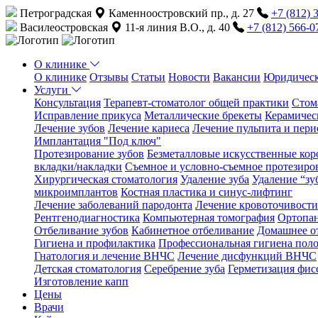
Петроградская
Каменноостровский пр., д. 27
+7 (812) 
Василеостровская
11-я линия В.О., д. 40
+7 (812) 566-0
О клинике
О клинике
Отзывы
Статьи
Новости
Вакансии
Юридическ
Услуги
Консультация
Терапевт-стоматолог общей практики
Cтом
Исправление прикуса
Металлические брекеты
Керамичес
Лечение зубов
Лечение кариеса
Лечение пульпита и пери
Имплантация "Под ключ"
Протезирование зубов
Безметалловые искусственные коро
вкладки/накладки
Съемное и условно-съемное протезиро
Хирургическая стоматология
Удаление зуба
Удаление “зу
микроимплантов
Костная пластика и синус-лифтинг
Лечение заболеваний пародонта
Лечение кровоточивости
Рентгенодиагностика
Компьютерная томография
Ортопа
Отбеливание зубов
Кабинетное отбеливание
Домашнее о
Гигиена и профилактика
Профессиональная гигиена поло
Гнатология и лечение ВНЧС
Лечение дисфункций ВНЧС
Детская стоматология
Серебрение зуба
Герметизация фис
Изготовление капп
Цены
Врачи