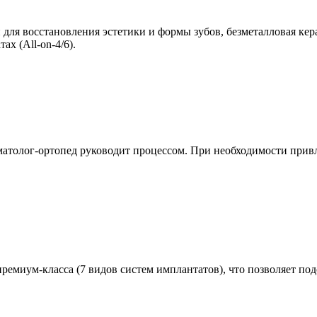
 для восстановления эстетики и формы зубов, безметалловая ке
х (All-on-4/6).
матолог-ортопед руководит процессом. При необходимости привл
емиум-класса (7 видов систем имплантатов), что позволяет по