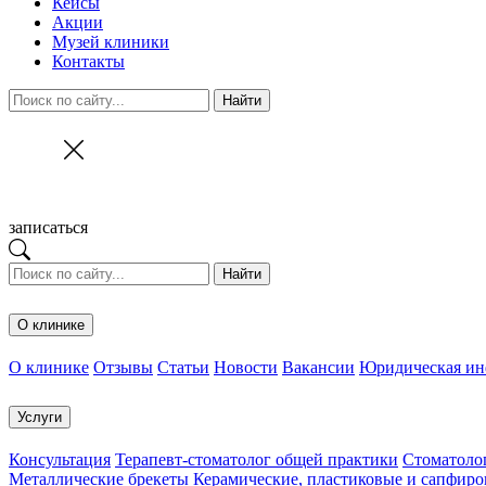
Кейсы
Акции
Музей клиники
Контакты
Найти
записаться
Найти
О клинике
О клинике
Отзывы
Статьи
Новости
Вакансии
Юридическая и
Услуги
Консультация
Терапевт-стоматолог общей практики
Cтоматолог
Металлические брекеты
Керамические, пластиковые и сапфиро