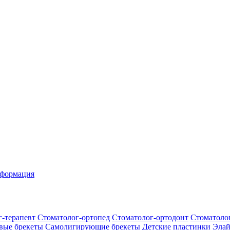
нформация
-терапевт
Стоматолог-ортопед
Стоматолог-ортодонт
Стоматоло
вые брекеты
Самолигирующие брекеты
Детские пластинки
Эла