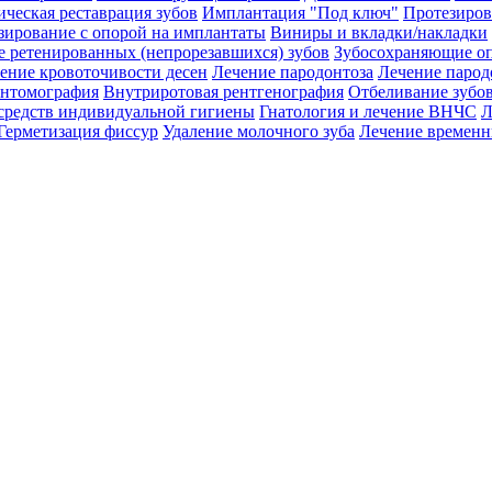
ическая реставрация зубов
Имплантация "Под ключ"
Протезиров
зирование с опорой на имплантаты
Виниры и вкладки/накладки
е ретенированных (непрорезавшихся) зубов
Зубосохраняющие о
ение кровоточивости десен
Лечение пародонтоза
Лечение парод
нтомография
Внутриротовая рентгенография
Отбеливание зубо
средств индивидуальной гигиены
Гнатология и лечение ВНЧС
Л
Герметизация фиссур
Удаление молочного зуба
Лечение временн