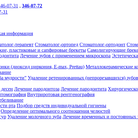
346-07-31
,
346-07-72
7-31
ая информация
атолог-терапевт
Стоматолог-ортопед
Стоматолог-ортодонт
Стом
кие, пластиковые и сапфировые брекеты
Самолигирующие брек
одонтита
Лечение зубов с применением микроскопа
Эстетическа
нки (диоксид циркония, E-max, Prettau)
Металлокерамические к
вание
ба мудрости”
Удаление ретенированных (непрорезавшихся) зубо
 десен
Лечение пародонтоза
Лечение пародонтита
Хирургическо
нтомография
Внутриротовая рентгенография
тбеливание
сти рта
Подбор средств индивидуальной гигиены
Определение оптимального соотношения челюстей
сур
Удаление молочного зуба
Лечение временных и постоянных 