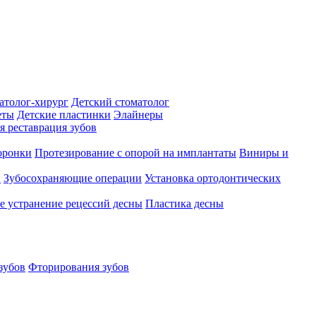
атолог-хирург
Детский стоматолог
еты
Детские пластинки
Элайнеры
я реставрация зубов
оронки
Протезирование с опорой на имплантаты
Виниры и
в
Зубосохраняющие операции
Установка ортодонтических
е устранение рецессий десны
Пластика десны
зубов
Фторирования зубов