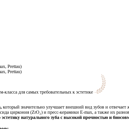
x, Prettau)
x, Prettau)
м-класса для самых требовательных к эстетике
,
который значительно улучшает внешний вид зубов и отвечает 
ида циркония (ZrO₂) и пресс-керамики E-max, а также их разнов
ю
эстетику натурального зуба с высокой прочностью и биосов
ов: