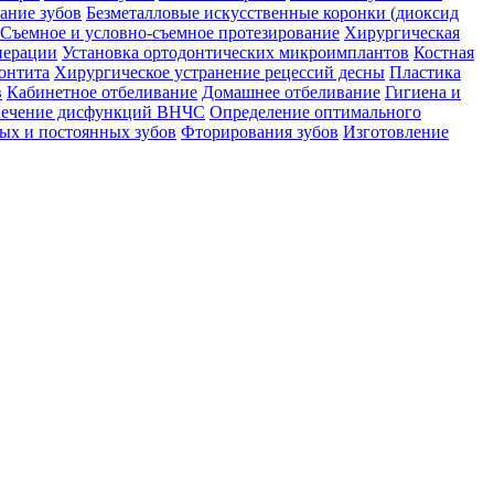
ание зубов
Безметалловые искусственные коронки (диоксид
Съемное и условно-съемное протезирование
Хирургическая
перации
Установка ортодонтических микроимплантов
Костная
онтита
Хирургическое устранение рецессий десны
Пластика
в
Кабинетное отбеливание
Домашнее отбеливание
Гигиена и
ечение дисфункций ВНЧС
Определение оптимального
ых и постоянных зубов
Фторирования зубов
Изготовление