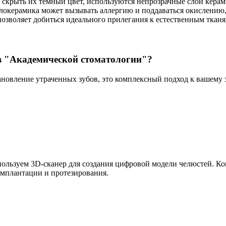
ы скрыть их темный цвет, используются непрозрачные слои кера
ллокерамика может вызывать аллергию и поддаваться окислению,
зволяет добиться идеального прилегания к естественным тканям
в "Академической стоматологии"?
ановление утраченных зубов, это комплексный подход к вашему
ользуем 3D-сканер для создания цифровой модели челюстей. Ко
имплантации и протезирования.