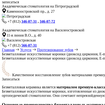
записаться
Академическая стоматология на Петроградской
Каменноостровский пр., д. 27
Петроградская
+7 (812)
346-07-31
,
346-07-72
Академическая стоматология на Василеостровской
11-я линия В.О., д. 40
Василеостровская
+7 (812)
566-07-31
Главная
Услуги
Протезирование зубов
Безметалловые искусственные коронки (диоксид циркония, E-ma
Безметалловые искусственные коронки (диоксид циркония, E-ma
Качественное восстановление зубов материалами премиу
Записаться
Безметалловая керамика является
материалом премиум-класса
Безметалловые искусственные коронки, изготовленные из диокс
ортопедической стоматологии. Они сочетают непревзойденну
Основные преимущества безметалловых материал