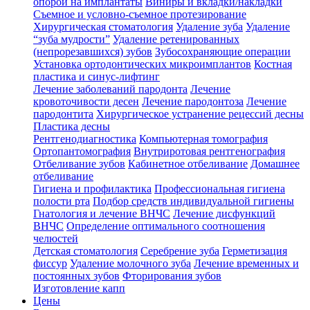
опорой на имплантаты
Виниры и вкладки/накладки
Съемное и условно-съемное протезирование
Хирургическая стоматология
Удаление зуба
Удаление
“зуба мудрости”
Удаление ретенированных
(непрорезавшихся) зубов
Зубосохраняющие операции
Установка ортодонтических микроимплантов
Костная
пластика и синус-лифтинг
Лечение заболеваний пародонта
Лечение
кровоточивости десен
Лечение пародонтоза
Лечение
пародонтита
Хирургическое устранение рецессий десны
Пластика десны
Рентгенодиагностика
Компьютерная томография
Ортопантомография
Внутриротовая рентгенография
Отбеливание зубов
Кабинетное отбеливание
Домашнее
отбеливание
Гигиена и профилактика
Профессиональная гигиена
полости рта
Подбор средств индивидуальной гигиены
Гнатология и лечение ВНЧС
Лечение дисфункций
ВНЧС
Определение оптимального соотношения
челюстей
Детская стоматология
Серебрение зуба
Герметизация
фиссур
Удаление молочного зуба
Лечение временных и
постоянных зубов
Фторирования зубов
Изготовление капп
Цены