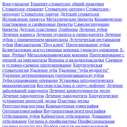
Консультация
Терапевт-стоматолог общей практики
Cтоматолог-терапевт
Стоматолог-ортопед
Стоматолог-
ортодонт
Стоматолог-хирург
Детский стоматолог
Исправление прикуса
Металлические брекеты
Керамические,
пластиковые и сапфировые брекеты
Самолигирующие
брекеты
Детские пластинки
Элайнеры
Лечение зубов
Лечение кариеса
Лечение пульпита и периодонтита
Лечение
зубов с применением микроскопа
Эстетическая реставрация
зубов
Имплантация "Под ключ"
Протезирование зубов
Безметалловые искусственные коронки (диоксид циркония, E-
max, Prettau)
Металлокерамические коронки
Протезирование с
опорой на имплантаты
Виниры и вкладки/накладки
Съемное
и условно-съемное протезирование
Хирургическая
стоматология
Удаление зуба
Удаление “зуба мудрости”
Удаление ретенированных (непрорезавшихся) зубов
Зубосохраняющие операции
Установка ортодонтических
микроимплантов
Костная пластика и синус-лифтинг
Лечение
заболеваний пародонта
Лечение кровоточивости десен
Лечение пародонтоза
Лечение пародонтита
Хирургическое
устранение рецессий десны
Пластика десны
Рентгенодиагностика
Компьютерная томография
Ортопантомография
Внутриротовая рентгенография
Отбеливание зубов
Кабинетное отбеливание
Домашнее
отбеливание
Гигиена и профилактика
Профессиональная
гигиена полости рта
Подбор средств индивидуальной