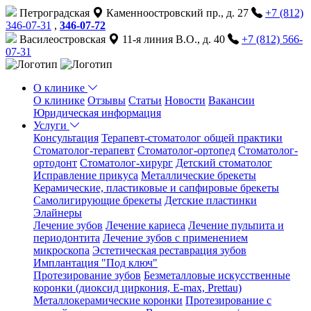
Петроградская
Каменноостровский пр., д. 27
+7 (812)
346-07-31
,
346-07-72
Василеостровская
11-я линия В.О., д. 40
+7 (812) 566-
07-31
О клинике
О клинике
Отзывы
Статьи
Новости
Вакансии
Юридическая информация
Услуги
Консультация
Терапевт-стоматолог общей практики
Cтоматолог-терапевт
Стоматолог-ортопед
Стоматолог-
ортодонт
Стоматолог-хирург
Детский стоматолог
Исправление прикуса
Металлические брекеты
Керамические, пластиковые и сапфировые брекеты
Самолигирующие брекеты
Детские пластинки
Элайнеры
Лечение зубов
Лечение кариеса
Лечение пульпита и
периодонтита
Лечение зубов с применением
микроскопа
Эстетическая реставрация зубов
Имплантация "Под ключ"
Протезирование зубов
Безметалловые искусственные
коронки (диоксид циркония, E-max, Prettau)
Металлокерамические коронки
Протезирование с