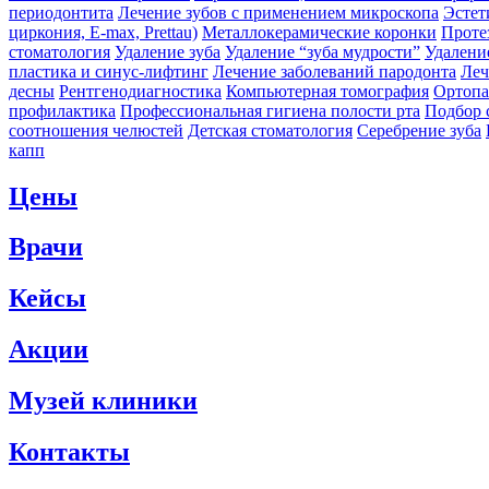
периодонтита
Лечение зубов с применением микроскопа
Эстет
циркония, E-max, Prettau)
Металлокерамические коронки
Проте
стоматология
Удаление зуба
Удаление “зуба мудрости”
Удалени
пластика и синус-лифтинг
Лечение заболеваний пародонта
Леч
десны
Рентгенодиагностика
Компьютерная томография
Ортопа
профилактика
Профессиональная гигиена полости рта
Подбор 
соотношения челюстей
Детская стоматология
Серебрение зуба
капп
Цены
Врачи
Кейсы
Акции
Музей клиники
Контакты