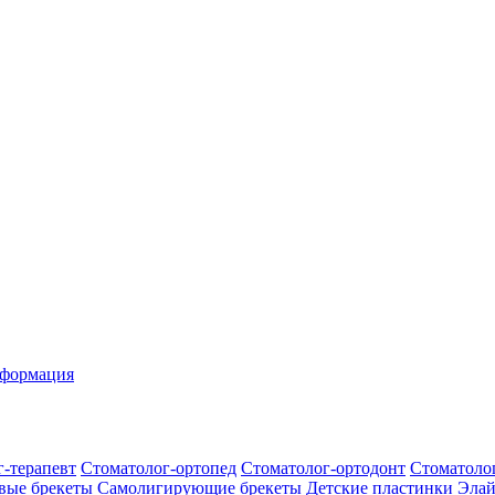
нформация
-терапевт
Стоматолог-ортопед
Стоматолог-ортодонт
Стоматоло
вые брекеты
Самолигирующие брекеты
Детские пластинки
Эла