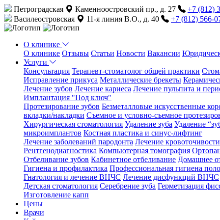
Петроградская
Каменноостровский пр., д. 27
+7 (812) 
Василеостровская
11-я линия В.О., д. 40
+7 (812) 566-0
О клинике
О клинике
Отзывы
Статьи
Новости
Вакансии
Юридическ
Услуги
Консультация
Терапевт-стоматолог общей практики
Cтом
Исправление прикуса
Металлические брекеты
Керамичес
Лечение зубов
Лечение кариеса
Лечение пульпита и пери
Имплантация "Под ключ"
Протезирование зубов
Безметалловые искусственные коро
вкладки/накладки
Съемное и условно-съемное протезиро
Хирургическая стоматология
Удаление зуба
Удаление “зу
микроимплантов
Костная пластика и синус-лифтинг
Лечение заболеваний пародонта
Лечение кровоточивости
Рентгенодиагностика
Компьютерная томография
Ортопа
Отбеливание зубов
Кабинетное отбеливание
Домашнее о
Гигиена и профилактика
Профессиональная гигиена поло
Гнатология и лечение ВНЧС
Лечение дисфункций ВНЧС
Детская стоматология
Серебрение зуба
Герметизация фис
Изготовление капп
Цены
Врачи