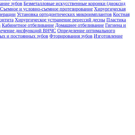
ание зубов
Безметалловые искусственные коронки (диоксид
Съемное и условно-съемное протезирование
Хирургическая
перации
Установка ортодонтических микроимплантов
Костная
онтита
Хирургическое устранение рецессий десны
Пластика
в
Кабинетное отбеливание
Домашнее отбеливание
Гигиена и
ечение дисфункций ВНЧС
Определение оптимального
ых и постоянных зубов
Фторирования зубов
Изготовление