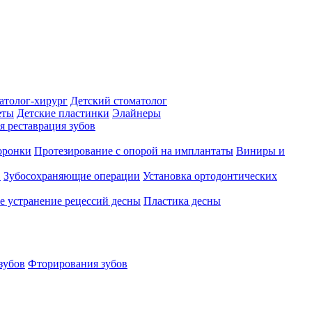
атолог-хирург
Детский стоматолог
еты
Детские пластинки
Элайнеры
я реставрация зубов
оронки
Протезирование с опорой на имплантаты
Виниры и
в
Зубосохраняющие операции
Установка ортодонтических
е устранение рецессий десны
Пластика десны
зубов
Фторирования зубов