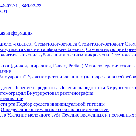
346-07-31
,
346-07-72
7-31
ая информация
атолог-терапевт
Стоматолог-ортопед
Стоматолог-ортодонт
Стом
кие, пластиковые и сапфировые брекеты
Самолигирующие брек
одонтита
Лечение зубов с применением микроскопа
Эстетическа
нки (диоксид циркония, E-max, Prettau)
Металлокерамические к
вание
ба мудрости”
Удаление ретенированных (непрорезавшихся) зубо
 десен
Лечение пародонтоза
Лечение пародонтита
Хирургическо
нтомография
Внутриротовая рентгенография
тбеливание
сти рта
Подбор средств индивидуальной гигиены
Определение оптимального соотношения челюстей
сур
Удаление молочного зуба
Лечение временных и постоянных 