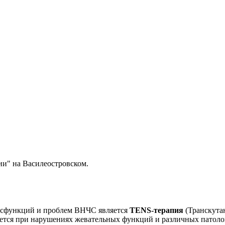
и" на Василеостровском.
исфункций и проблем ВНЧС является
TENS-терапия
(Транскутан
ется при нарушениях жевательных функций и различных патоло