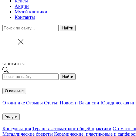
Кейсы
Акции
Музей клиники
Контакты
Найти
записаться
Найти
О клинике
О клинике
Отзывы
Статьи
Новости
Вакансии
Юридическая и
Услуги
Консультация
Терапевт-стоматолог общей практики
Cтоматолог
Металлические брекеты
Керамические, пластиковые и сапфиро