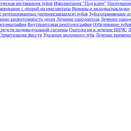
ическая реставрация зубов
Имплантация "Под ключ"
Протезиров
зирование с опорой на имплантаты
Виниры и вкладки/накладки
е ретенированных (непрорезавшихся) зубов
Зубосохраняющие о
ение кровоточивости десен
Лечение пародонтоза
Лечение парод
нтомография
Внутриротовая рентгенография
Отбеливание зубо
средств индивидуальной гигиены
Гнатология и лечение ВНЧС
Л
Герметизация фиссур
Удаление молочного зуба
Лечение временн