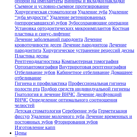
опорой на имплантаты
Виниры и вкладки/накладки
Съемное и условно-съемное протезирование
Хирургическая стоматология
Удаление зуба
Удаление
“зуба мудрости”
Удаление ретенированных
(непрорезавшихся) зубов
Зубосохраняющие операции
Установка ортодонтических микроимплантов
Костная
пластика и синус-лифтинг
Лечение заболеваний пародонта
Лечение
кровоточивости десен
Лечение пародонтоза
Лечение
пародонтита
Хирургическое устранение рецессий десны
Пластика десны
Рентгенодиагностика
Компьютерная томография
Ортопантомография
Внутриротовая рентгенография
Отбеливание зубов
Кабинетное отбеливание
Домашнее
отбеливание
Гигиена и профилактика
Профессиональная гигиена
полости рта
Подбор средств индивидуальной гигиены
Гнатология и лечение ВНЧС
Лечение дисфункций
ВНЧС
Определение оптимального соотношения
челюстей
Детская стоматология
Серебрение зуба
Герметизация
фиссур
Удаление молочного зуба
Лечение временных и
постоянных зубов
Фторирования зубов
Изготовление капп
Цены