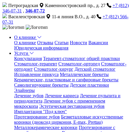
Петроградская
Каменноостровский пр., д. 27
+7 (812)
346-07-31
,
346-07-72
Василеостровская
11-я линия В.О., д. 40
+7 (812) 566-
07-31
О клинике
О клинике
Отзывы
Статьи
Новости
Вакансии
Юридическая информация
Услуги
Консультация
Терапевт-стоматолог общей практики
Cтоматолог-терапевт
Стоматолог-ортопед
Стоматолог-
ортодонт
Стоматолог-хирург
Детский стоматолог
Исправление прикуса
Металлические брекеты
Керамические, пластиковые и сапфировые брекеты
Самолигирующие брекеты
Детские пластинки
Элайнеры
Лечение зубов
Лечение кариеса
Лечение пульпита и
периодонтита
Лечение зубов с применением
микроскопа
Эстетическая реставрация зубов
Имплантация "Под ключ"
Протезирование зубов
Безметалловые искусственные
коронки (диоксид циркония, E-max, Prettau)
Металлокерамические коронки
Протезирование с