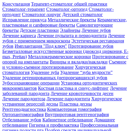
Консультация
Терапевт-стоматолог общей практики
Cтоматолог-терапевт
Стоматолог-ортопед
Стоматолог-
ортодонт
Стоматолог-хирург
Детский стоматолог
Исправление прикуса
Металлические брекеты
Керамические,
пластиковые и сапфировые брекеты
Самолигирующие
брекеты
Детские пластинки
Элайнеры
Лечение зубов
Лечение кариеса
Лечение пульпита и периодонтита
Лечение
зубов с применением микроскопа
Эстетическая реставрация
зубов
Имплантация "Под ключ"
Протезирование зубов
Безметалловые искусственные коронки (диоксид циркония, E-
max, Prettau)
Металлокерамические коронки
Протезирование с
опорой на имплантаты
Виниры и вкладки/накладки
Съемное
и условно-съемное протезирование
Хирургическая
стоматология
Удаление зуба
Удаление “зуба мудрости”
Удаление ретенированных (непрорезавшихся) зубов
Зубосохраняющие операции
Установка ортодонтических
микроимплантов
Костная пластика и синус-лифтинг
Лечение
заболеваний пародонта
Лечение кровоточивости десен
Лечение пародонтоза
Лечение пародонтита
Хирургическое
устранение рецессий десны
Пластика десны
Рентгенодиагностика
Компьютерная томография
Ортопантомография
Внутриротовая рентгенография
Отбеливание зубов
Кабинетное отбеливание
Домашнее
отбеливание
Гигиена и профилактика
Профессиональная
гигиена полости рта
Подбор средств индивидуальной